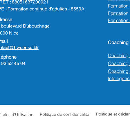
RET : 88051637200021
Formation
E : Formation continue d'adultes - 8559A
Formation e
resse
Formation
 boulevard Dubouchage
000 Nice
mail
Coaching
ntact@hwconsult.fr
Coaching 
léphone
Coaching
 93 52 45 64
Coaching 
Intelligenc
Politique et décla
Politique de confidentialité
ales d'Utilisation