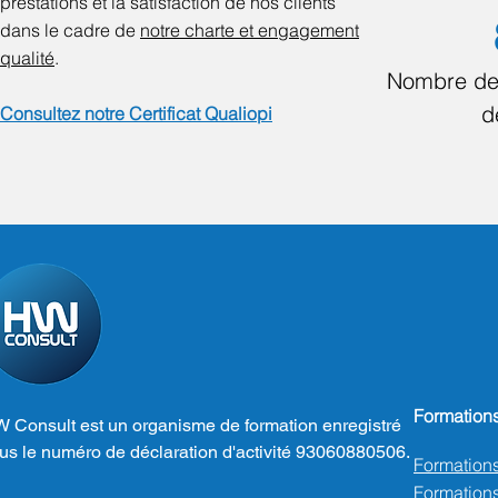
prestations et la satisfaction de nos clients
dans le cadre de
notre charte et engagement
qualité
.
Nombre de
d
Consultez notre Certificat Qualiopi
Formation
 Consult est un organisme de formation enregistré
us le numéro de déclaration d'activité 93060880506.
Formation
Formations