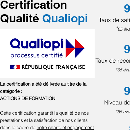
Certification
9
Qualité
Qualiopi
Taux de sati
*
65 éva
9
Taux de rec
*65 éva
La certification a été délivrée au titre de la
9
catégorie :
ACTIONS DE FORMATION
Niveau de
*65 éva
Cette certification garantit la qualité de nos
prestations et la satisfaction de nos clients
dans le cadre de
notre charte et engagement