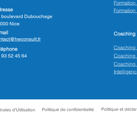
Formation e
resse
Formation
 boulevard Dubouchage
000 Nice
mail
Coaching
ntact@hwconsult.fr
Coaching 
léphone
Coaching
 93 52 45 64
Coaching 
Intelligenc
Politique et décla
Politique de confidentialité
ales d'Utilisation