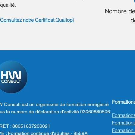
qualité
.
Nombre de
d
Consultez notre Certificat Qualiopi
Formation
 Consult est un organisme de formation enregistré
us le numéro de déclaration d'activité 93060880506.
Formation
Formations
RET : 88051637200021
Formation
E : Formation continue d'adultes - 8559A