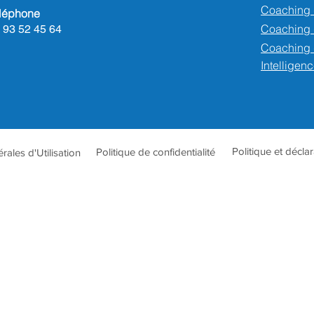
Coaching 
léphone
Coaching
 93 52 45 64
Coaching 
Intelligenc
Politique et décla
Politique de confidentialité
ales d'Utilisation