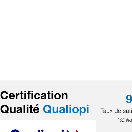
Certification
9
Qualité
Qualiopi
Taux de sati
*
65 éva