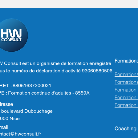
Formation
 Consult est un organisme de formation enregistré
us le numéro de déclaration d'activité 93060880506.
Formation
Formations
RET : 88051637200021
Formation
E : Formation continue d'adultes - 8559A
Formation e
resse
Formation
 boulevard Dubouchage
000 Nice
mail
Coaching
ntact@hwconsult.fr