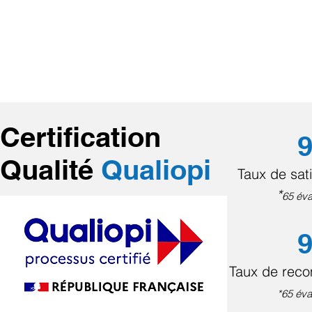
Certification
9
Qualité
Qualiopi
Taux de sati
*
65 éva
9
Taux de rec
*65 éva