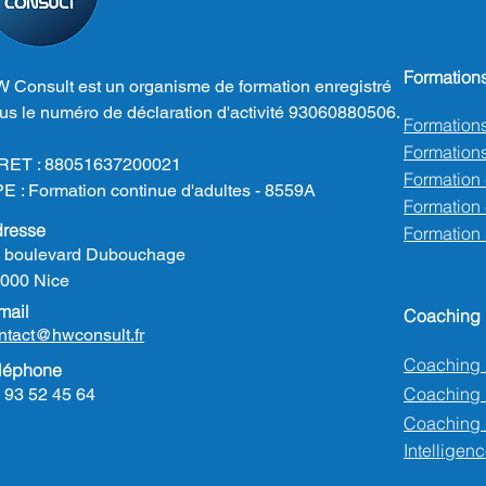
Formation
 Consult est un organisme de formation enregistré
us le numéro de déclaration d'activité 93060880506.
Formation
Formations
RET : 88051637200021
Formation
E : Formation continue d'adultes - 8559A
Formation e
resse
Formation
 boulevard Dubouchage
000 Nice
mail
Coaching
ntact@hwconsult.fr
Coaching 
léphone
Coaching
 93 52 45 64
Coaching 
Intelligenc