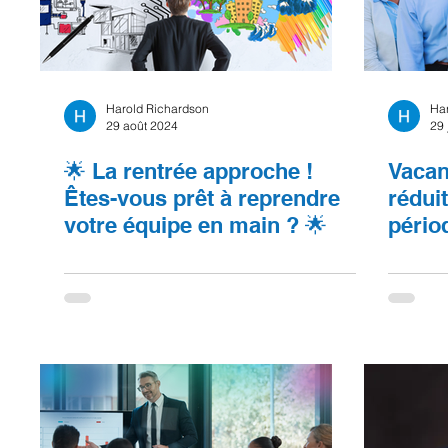
Harold Richardson
Ha
29 août 2024
29 
🌟 La rentrée approche !
Vacanc
Êtes-vous prêt à reprendre
rédui
votre équipe en main ? 🌟
pério