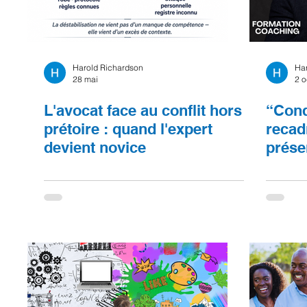
Harold Richardson
Ha
28 mai
2 o
L'avocat face au conflit hors
“Cond
prétoire : quand l'expert
recad
devient novice
préser
resta