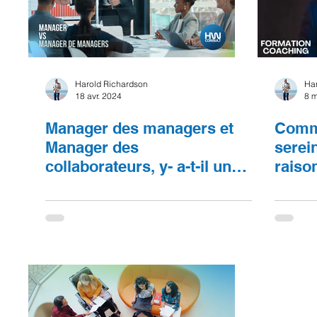
Harold Richardson
Ha
18 avr. 2024
8 
Manager des managers et
Comm
Manager des
serei
collaborateurs, y- a-t-il une
raiso
réelle différence ?