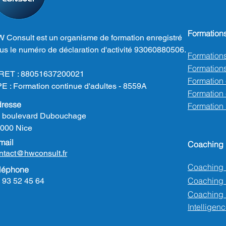
Formation
 Consult est un organisme de formation enregistré
us le numéro de déclaration d'activité 93060880506.
Formation
Formations
RET : 88051637200021
Formation
E : Formation continue d'adultes - 8559A
Formation e
resse
Formation
 boulevard Dubouchage
000 Nice
mail
Coaching
ntact@hwconsult.fr
Coaching 
léphone
Coaching
 93 52 45 64
Coaching 
Intelligenc