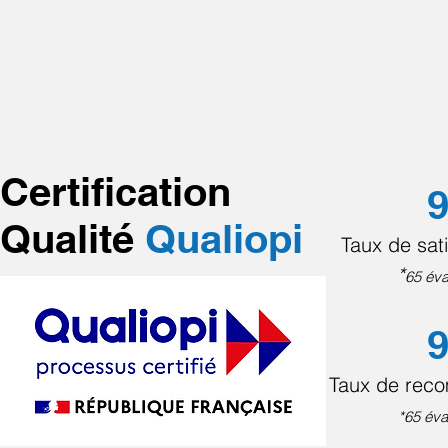
Certification
9
Qualité
Qualiopi
Taux de sati
*
65 éva
9
Taux de rec
*65 éva