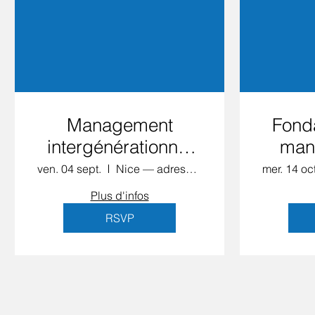
Management
Fond
intergénérationnel
man
— Format 1+1
F
ven. 04 sept.
Nice — adresse confirmée à l'inscription
mer. 14 oct
Plus d'infos
RSVP