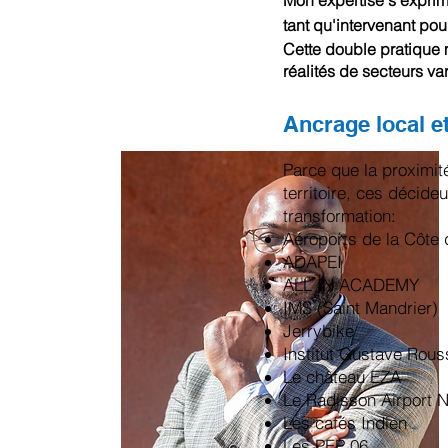
Mon expertise s'exprim
tant qu'intervenant po
Cette double pratique
réalités de secteurs va
Ancrage local et
​Parce que la proximit
territoire, ces décid
transformation:
Aéroports de la Côte 
ADAPEI
ALL IN ACADEMY
IMS (Saint Mandrier)
Jerrybike
Institut Gustave Rous
Le château EZA
Le Radisson Airport N
Les cafés Indien
Les PEP 06