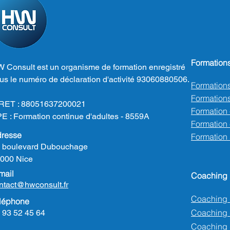
Formation
 Consult est un organisme de formation enregistré
us le numéro de déclaration d'activité 93060880506.
Formation
Formations
RET : 88051637200021
Formation
E : Formation continue d'adultes - 8559A
Formation e
resse
Formation
 boulevard Dubouchage
000 Nice
mail
Coaching
ntact@hwconsult.fr
Coaching 
léphone
Coaching
 93 52 45 64
Coaching 