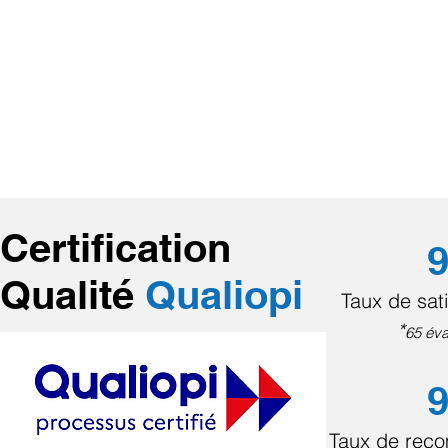
Certification
9
Qualité
Qualiopi
Taux de sati
*
65 éva
9
Taux de rec