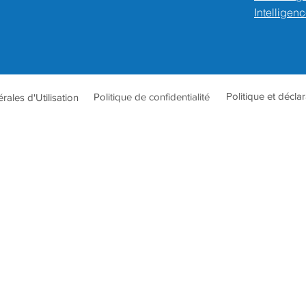
Intelligenc
Politique et décla
Politique de confidentialité
ales d'Utilisation