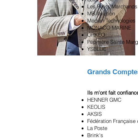
Les Petits Marchands
MB Aviation
Médian Technologies
MONACO MARINE
ORKEO
Pépinière Sainte Marg
YSBLUE
Grands Comptes
Ils m'ont fait confianc
HENNER GMC
KEOLIS
AKSIS
Fédération Française 
La Poste
Brink's