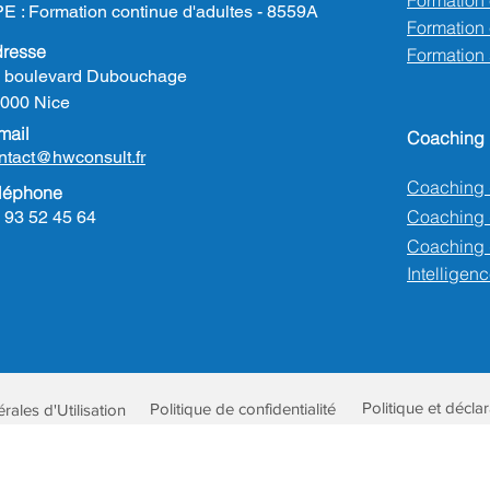
Formation
E : Formation continue d'adultes - 8559A
Formation e
resse
Formation
 boulevard Dubouchage
000 Nice
mail
Coaching
ntact@hwconsult.fr
Coaching 
léphone
Coaching
 93 52 45 64
Coaching 
Intelligenc
Politique et décla
Politique de confidentialité
ales d'Utilisation