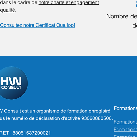
dans le cadre de
notre charte et engagement
qualité
.
Nombre de
d
Consultez notre Certificat Qualiopi
Formation
 Consult est un organisme de formation enregistré
us le numéro de déclaration d'activité 93060880506.
Formation
Formations
RET : 88051637200021