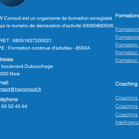
Formation
 Consult est un organisme de formation enregistré
us le numéro de déclaration d'activité 93060880506.
Formation
Formations
RET : 88051637200021
Formation
E : Formation continue d'adultes - 8559A
Formation e
resse
Formation
 boulevard Dubouchage
000 Nice
mail
Coaching
ntact@hwconsult.fr
Coaching 
léphone
Coaching
 93 52 45 64
Coaching 
Intelligenc