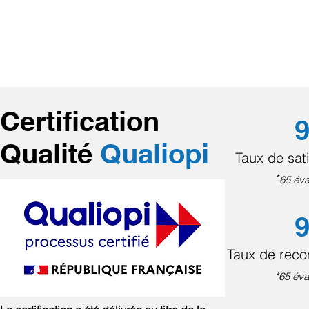
Certification
9
Qualité
Qualiopi
Taux de sati
*
65 éva
9
Taux de rec
*65 éva