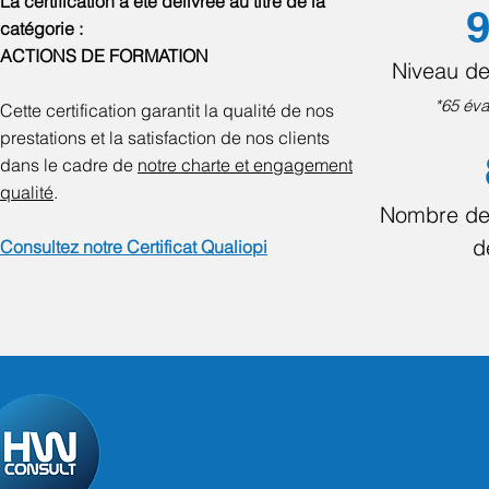
La certification a été délivrée au titre de la
9
catégorie :
ACTIONS DE FORMATION
Niveau de
*65 éva
Cette certification garantit la qualité de nos
prestations et la satisfaction de nos clients
dans le cadre de
notre charte et engagement
qualité
.
Nombre de
d
Consultez notre Certificat Qualiopi