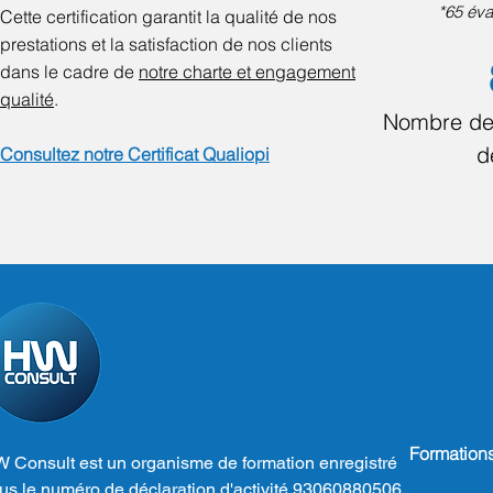
*65 éva
Cette certification garantit la qualité de nos
prestations et la satisfaction de nos clients
dans le cadre de
notre charte et engagement
qualité
.
Nombre de
d
Consultez notre Certificat Qualiopi
Formation
 Consult est un organisme de formation enregistré
us le numéro de déclaration d'activité 93060880506.