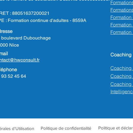
Formation
Formations
RET : 88051637200021
Formation
E : Formation continue d'adultes - 8559A
Formation e
resse
Formation
 boulevard Dubouchage
000 Nice
mail
Coaching
ntact@hwconsult.fr
Coaching 
léphone
Coaching
 93 52 45 64
Coaching 
Intelligenc
Politique et décla
Politique de confidentialité
ales d'Utilisation