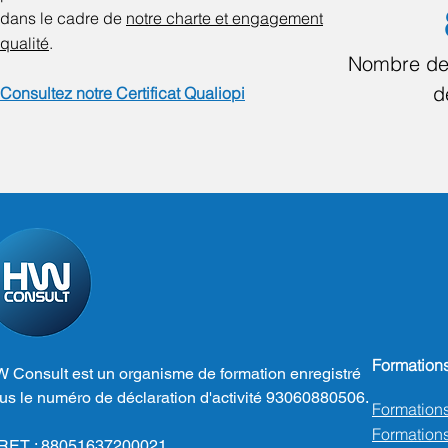
dans le cadre de
notre charte et engagement
qualité
.
Nombre de
d
Consultez notre Certificat Qualiopi
Formation
 Consult est un organisme de formation enregistré
us le numéro de déclaration d'activité 93060880506.
Formation
Formations
RET : 88051637200021