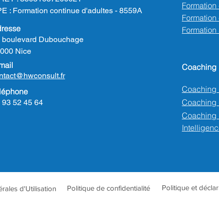
Formation
E : Formation continue d'adultes - 8559A
Formation e
resse
Formation
 boulevard Dubouchage
000 Nice
mail
Coaching
ntact@hwconsult.fr
Coaching 
léphone
Coaching
 93 52 45 64
Coaching 
Intelligenc
Politique et décla
Politique de confidentialité
ales d'Utilisation