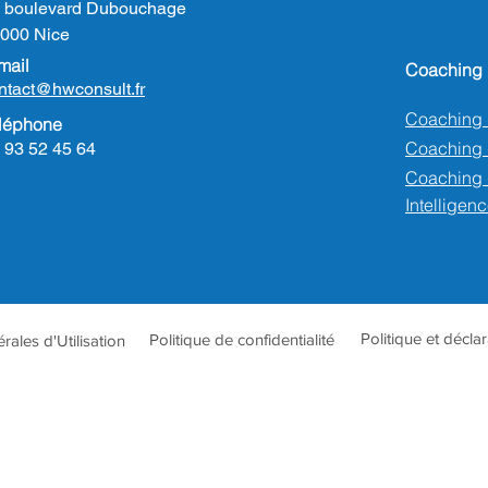
 boulevard Dubouchage
000 Nice
mail
Coaching
ntact@hwconsult.fr
Coaching 
léphone
Coaching
 93 52 45 64
Coaching 
Intelligenc
Politique et décla
Politique de confidentialité
ales d'Utilisation