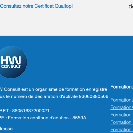
d
Consultez notre Certificat Qualiopi
Formation
 Consult est un organisme de formation enregistré
us le numéro de déclaration d'activité 93060880506.
Formation
Formations
RET : 88051637200021
Formation
E : Formation continue d'adultes - 8559A
Formation e
resse
Formation