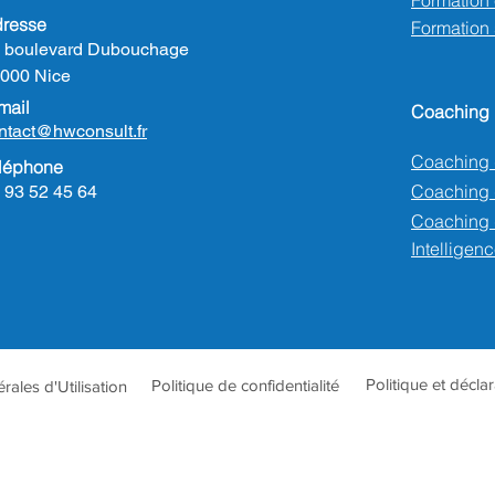
Formation e
resse
Formation
 boulevard Dubouchage
000 Nice
mail
Coaching
ntact@hwconsult.fr
Coaching 
léphone
Coaching
 93 52 45 64
Coaching 
Intelligenc
Politique et décla
Politique de confidentialité
ales d'Utilisation