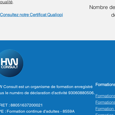
qualité
.
Nombre de
d
Consultez notre Certificat Qualiopi
Formation
 Consult est un organisme de formation enregistré
us le numéro de déclaration d'activité 93060880506.
Formation
Formations
RET : 88051637200021
Formation
E : Formation continue d'adultes - 8559A