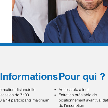
Informations
Pour qui ?
ormation distancielle
Accessible à tous
 session de 7h00
Entretien préalable de
0 à 14 participants maximum
positionnement avant valida
de l'inscription