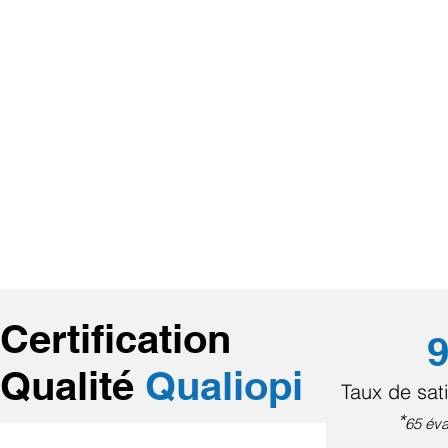
Certification
9
Qualité
Qualiopi
Taux de sati
*
65 éva