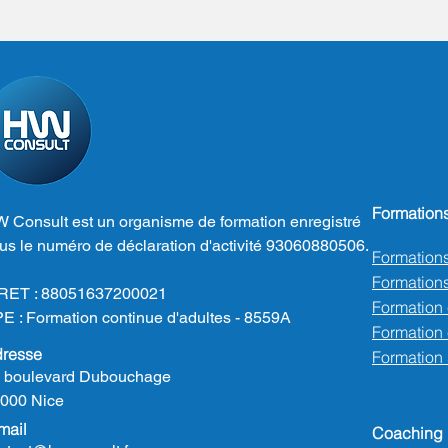
Formation
 Consult est un organisme de formation enregistré
us le numéro de déclaration d'activité 93060880506.
Formation
Formations
RET : 88051637200021
Formation
E : Formation continue d'adultes - 8559A
Formation e
resse
Formation
 boulevard Dubouchage
000 Nice
mail
Coaching