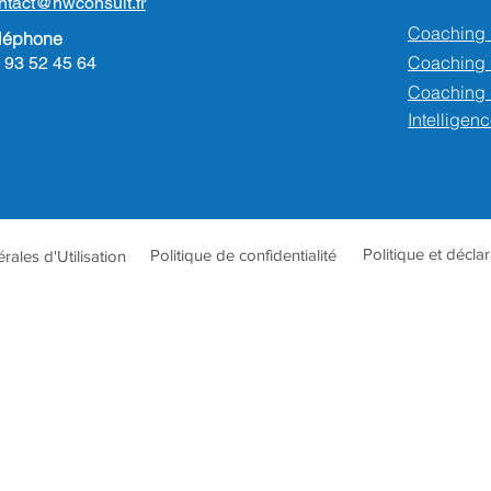
ntact@hwconsult.fr
Coaching 
léphone
Coaching
 93 52 45 64
Coaching 
Intelligenc
Politique et décla
Politique de confidentialité
ales d'Utilisation