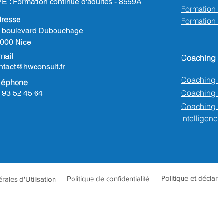
E : Formation continue d'adultes - 8559A
Formation e
resse
Formation
 boulevard Dubouchage
000 Nice
mail
Coaching
ntact@hwconsult.fr
Coaching 
léphone
Coaching
 93 52 45 64
Coaching 
Intelligenc
Politique et décla
Politique de confidentialité
ales d'Utilisation