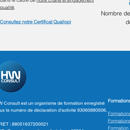
dans le cadre de
notre charte et engagement
qualité
.
Nombre de
d
Consultez notre Certificat Qualiopi
Formation
 Consult est un organisme de formation enregistré
us le numéro de déclaration d'activité 93060880506.
Formation
Formations
RET : 88051637200021
Formation