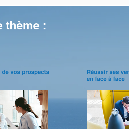
e thème :
e de vos prospects
Réussir ses ve
en face à face