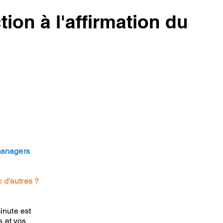
tion à l'affirmation du
 managers
 d'autres ?
nute est
s et vos